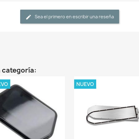
Sea el primero en escribir una reseña
 categoría:
EVO
NUEVO