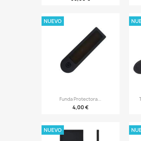
NUEVO
NU
Vista rápida

Funda Protectora...
4,00 €
NUEVO
NU