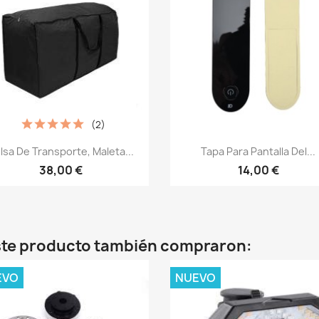
(2)
Vista rápida
Vista rápida


lsa De Transporte, Maleta...
Tapa Para Pantalla Del...
38,00 €
14,00 €
este producto también compraron:
EVO
NUEVO