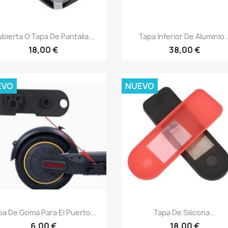
Vista rápida
Vista rápida


bierta O Tapa De Pantalla...
Tapa Inferior De Aluminio..
18,00 €
38,00 €
EVO
NUEVO
Vista rápida
Vista rápida


pa De Goma Para El Puerto...
Tapa De Silicona...
6,00 €
18,00 €