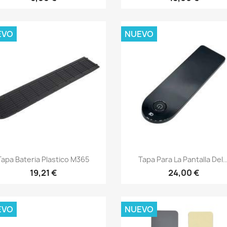
EVO
NUEVO
Vista rápida
Vista rápida


Tapa Bateria Plastico M365
Tapa Para La Pantalla Del..
19,21 €
24,00 €
EVO
NUEVO