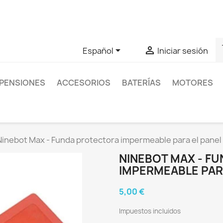
as sobre un producto en concreto tú puedes contactar con nos
s


Español
Iniciar sesión
PENSIONES
ACCESORIOS
BATERÍAS
MOTORES
Ninebot Max - Funda protectora impermeable para el panel
NINEBOT MAX - F
IMPERMEABLE PAR
5,00 €
Impuestos incluidos