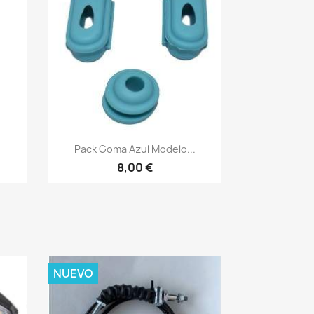
Vista rápida

Pack Goma Azul Modelo...
8,00 €
NUEVO