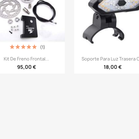
(1)
Vista rápida
Vista rápida


Kit De Freno Frontal...
Soporte Para Luz Trasera O
95,00 €
18,00 €