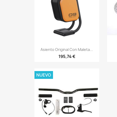
Vista rápida

Asiento Original Con Maleta...
195,74 €
NUEVO