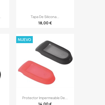
Vista rápida

.
Tapa De Silicona...
18,00 €
NUEVO
Vista rápida

Protector Impermeable De...
14,00 €