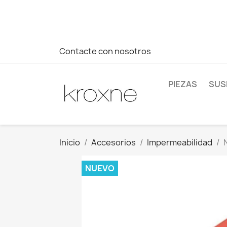
Si no has encontrado el producto que buscas o tienes dud
más rápida a tus consultas --> Whatsapp +34 696403761
Contacte con nosotros
PIEZAS
SUS
Inicio
Accesorios
Impermeabilidad
NUEVO