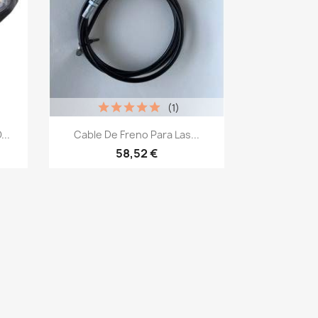
(1)
Vista rápida

...
Cable De Freno Para Las...
58,52 €