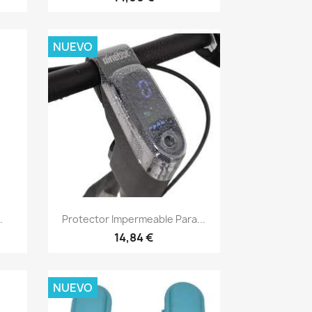
NUEVO
Vista rápida

.
Protector Impermeable Para...
14,84 €
NUEVO