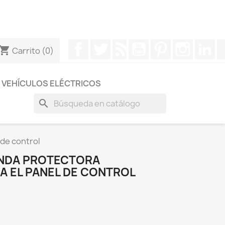
otros a través de Whatsapp para obtener una respuesta
Facebook
Twitter
Rss
YouTube
Pinterest
Instagr
Li
hopping_cart
Carrito
(0)
VEHÍCULOS ELÉCTRICOS
search
 de control
UNDA PROTECTORA
A EL PANEL DE CONTROL