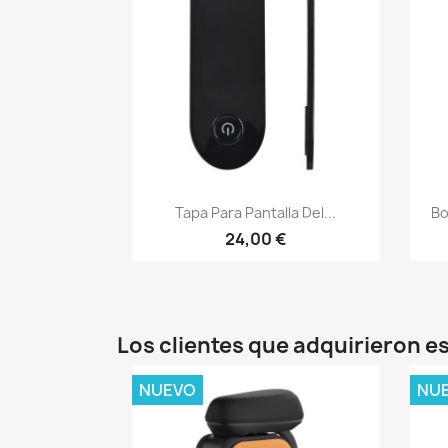
Vista rápida

Tapa Para Pantalla Del...
Bo
24,00 €
Los clientes que adquirieron 
NUEVO
NU