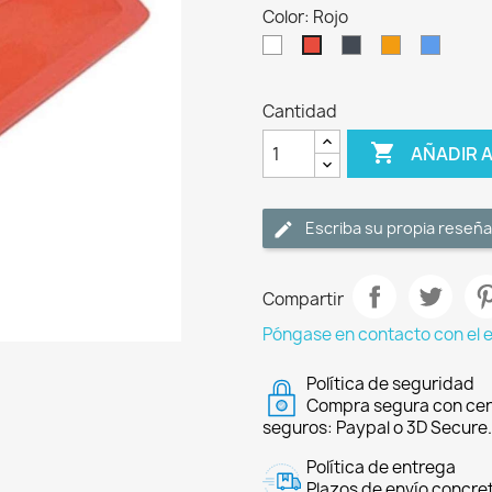
Color: Rojo
Blanco
Negro
Naranja
Azul
Rojo
Cantidad

AÑADIR 
Escriba su propia reseña
Compartir
Póngase en contacto con el 
Política de seguridad
Compra segura con cer
seguros: Paypal o 3D Secure.
Política de entrega
Plazos de envío concre