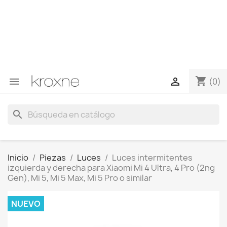
Si no has encontrado el producto que buscas o tienes
dudas sobre un producto en concreto tú puedes
contactar con nosotros a través de Whatsapp para
obtener una respuesta más rápida a tus consultas -->
Whatsapp +34 696403761
shopping_cart


(0)
search
Inicio
Piezas
Luces
Luces intermitentes
izquierda y derecha para Xiaomi Mi 4 Ultra, 4 Pro (2ng
Gen), Mi 5, Mi 5 Max, Mi 5 Pro o similar
NUEVO