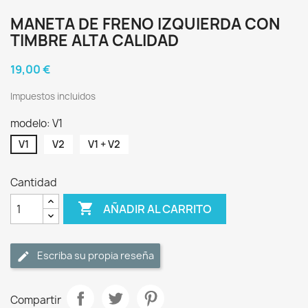
MANETA DE FRENO IZQUIERDA CON
TIMBRE ALTA CALIDAD
19,00 €
Impuestos incluidos
modelo: V1
V1
V2
V1 + V2
Cantidad

AÑADIR AL CARRITO
Escriba su propia reseña
Compartir