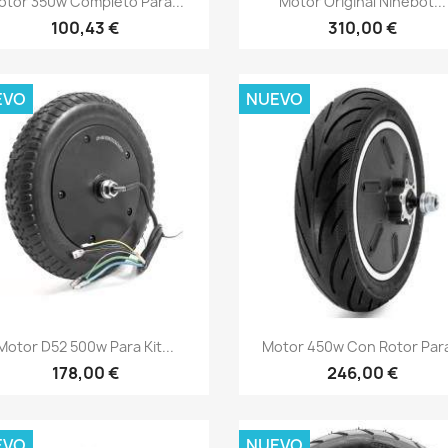
otor 350w Completo Para...
Motor Original Ninebot...
100,43 €
310,00 €
EVO
NUEVO
Vista rápida
Vista rápida


Motor D52 500w Para Kit...
Motor 450w Con Rotor Para
178,00 €
246,00 €
EVO
NUEVO