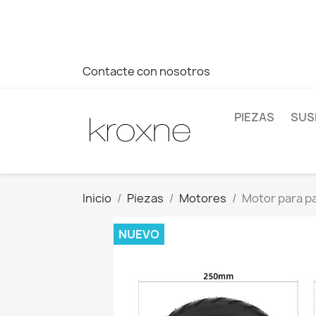
Si no has encontrado el producto que buscas o tienes dud
más rápida a tus consultas --> Whatsapp +34 696403761
Contacte con nosotros
PIEZAS
SUS
Inicio
Piezas
Motores
Motor para pa
NUEVO