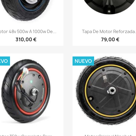
Vista rápida
Vista rápida


tor 48v 500w A 1000w De...
Tapa De Motor Reforzada.
310,00 €
79,00 €
EVO
NUEVO
Vista rápida
Vista rápida

