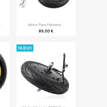
Vista rápida

..
Motor Para Patinete...
89,00 €
NUEVO
Vista rápida
