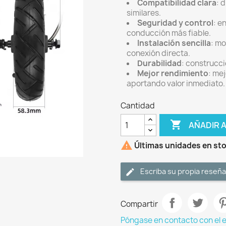
Compatibilidad clara
: 
similares.
Seguridad y control
: e
conducción más fiable.
Instalación sencilla
: mo
conexión directa.
Durabilidad
: construcci
Mejor rendimiento
: me
aportando valor inmediato.
Cantidad

AÑADIR 

Últimas unidades en st
Escriba su propia reseña
Compartir
Póngase en contacto con el 