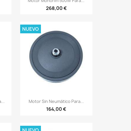
Motor Monorim 500W Para...
268,00 €
NUEVO
Vista rápida

...
Motor Sin Neumático Para...
164,00 €
NUEVO