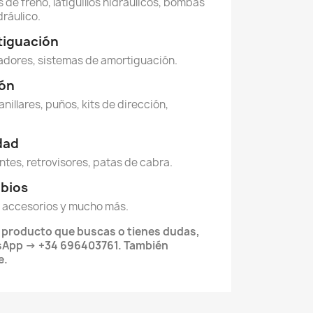
 de freno, latiguillos hidráulicos, bombas
dráulico.
tiguación
dores, sistemas de amortiguación.
ión
anillares, puños, kits de dirección,
idad
ntes, retrovisores, patas de cabra.
mbios
 accesorios y mucho más.
l producto que buscas o tienes dudas,
sApp → +34 696403761. También
e.