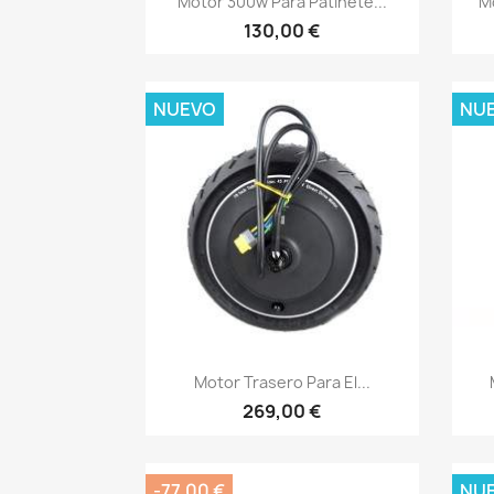
Motor 300w Para Patinete...
M
130,00 €
NUEVO
NU
Vista rápida

Motor Trasero Para El...
269,00 €
-77,00 €
NU