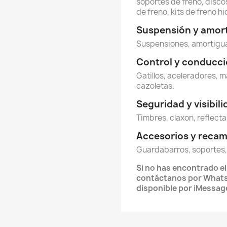
soportes de freno, discos
de freno, kits de freno hi
Suspensión y amor
Suspensiones, amortigua
Control y conducc
Gatillos, aceleradores, m
cazoletas.
Seguridad y visibil
Timbres, claxon, reflecta
Accesorios y reca
Guardabarros, soportes,
Si no has encontrado e
contáctanos por What
disponible por iMessag