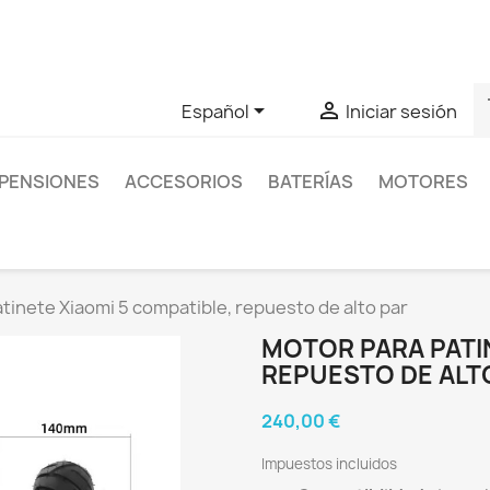
as sobre un producto en concreto tú puedes contactar con nos
s


Español
Iniciar sesión
PENSIONES
ACCESORIOS
BATERÍAS
MOTORES
tinete Xiaomi 5 compatible, repuesto de alto par
MOTOR PARA PATIN
REPUESTO DE ALT
240,00 €
Impuestos incluidos