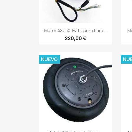
Vista rápida

Motor 48v 500w Trasero Para...
Mo
220,00 €
NUEVO
NU
Vista rápida
