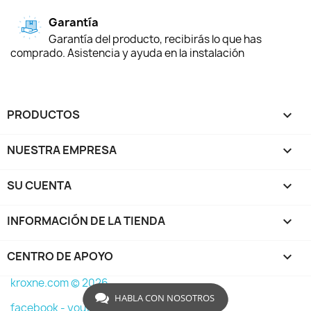
Garantía
Garantía del producto, recibirás lo que has
comprado. Asistencia y ayuda en la instalación
PRODUCTOS

NUESTRA EMPRESA

SU CUENTA

INFORMACIÓN DE LA TIENDA
keyboard_arrow_down
CENTRO DE APOYO

kroxne.com © 2026
HABLA CON NOSOTROS
facebook -
youtube -
instagram