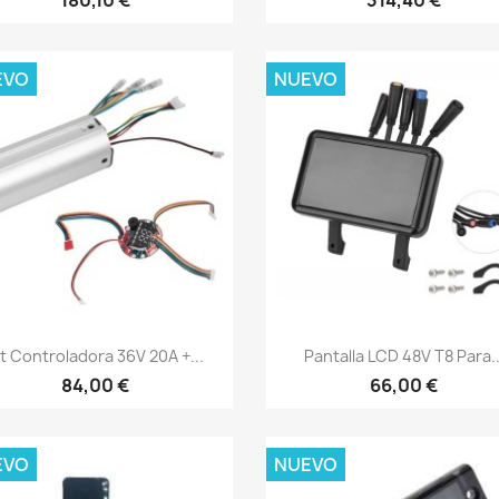
EVO
NUEVO
Vista rápida
Vista rápida


it Controladora 36V 20A +...
Pantalla LCD 48V T8 Para..
84,00 €
66,00 €
EVO
NUEVO