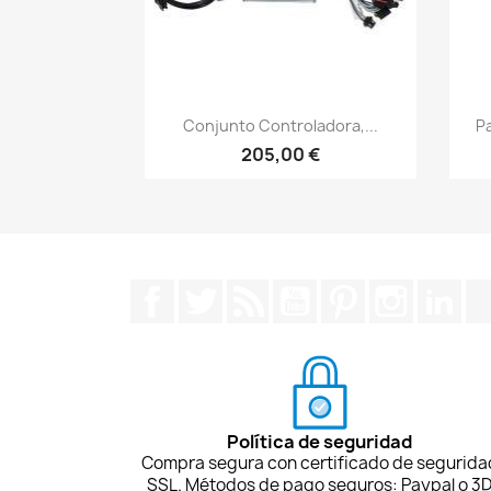
Vista rápida

Conjunto Controladora,...
Pa
205,00 €
Facebook
Twitter
Rss
YouTube
Pinterest
Instagra
Lin
Política de seguridad
Compra segura con certificado de segurida
SSL. Métodos de pago seguros: Paypal o 3