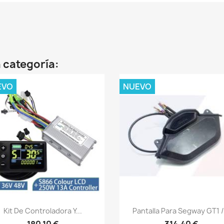
 categoría:
EVO
NUEVO
Vista rápida
Vista rápida


Kit De Controladora Y...
Pantalla Para Segway GT1 /.
180,10 €
314,40 €