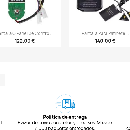
Vista rápida
Vista rápida


ntalla O Panel De Control...
Pantalla Para Patinete...
122,00 €
140,00 €
m
kedIn
TikTok
Política de entrega
d
Plazos de envío concretos y precisos. Más de
D
71000 paquetes entregados.
c