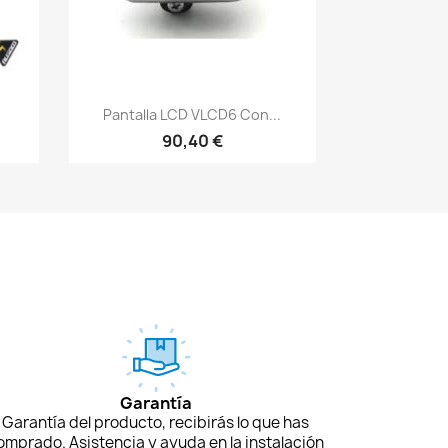
Vista rápida

Pantalla LCD VLCD6 Con...
90,40 €
Garantía
Garantía del producto, recibirás lo que has
omprado. Asistencia y ayuda en la instalación