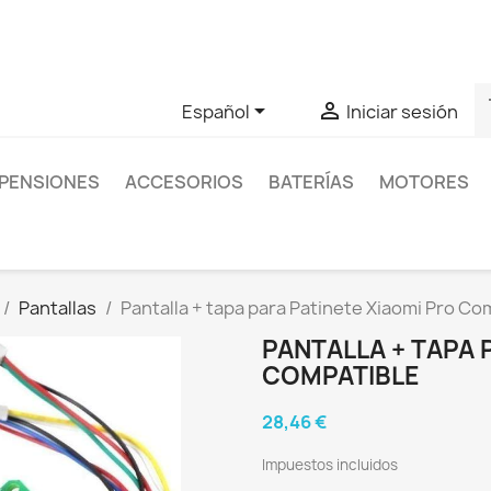
as sobre un producto en concreto tú puedes contactar con nos
s


Español
Iniciar sesión
PENSIONES
ACCESORIOS
BATERÍAS
MOTORES
Pantallas
Pantalla + tapa para Patinete Xiaomi Pro Co
PANTALLA + TAPA 
COMPATIBLE
28,46 €
Impuestos incluidos