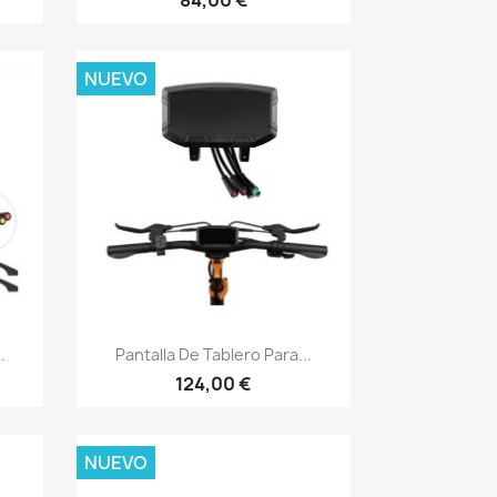
NUEVO
Vista rápida

.
Pantalla De Tablero Para...
124,00 €
NUEVO