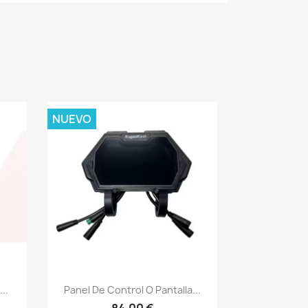
NUEVO
Vista rápida

..
Panel De Control O Pantalla...
84,00 €