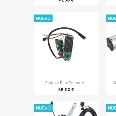
NUEVO
NU
Vista rápida

Pantalla Para Patinete...
K
58,00 €
NUEVO
NU