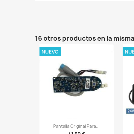
16 otros productos en la misma
NUEVO
NU
Vista rápida

Pantalla Original Para...
41,50 €