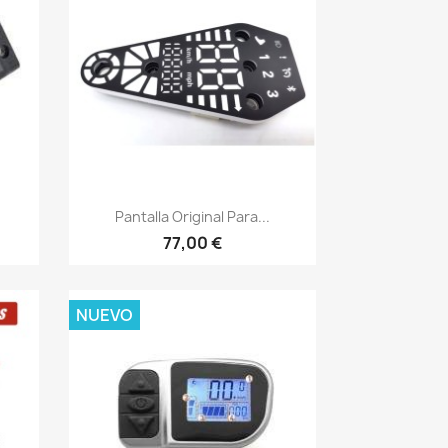
Vista rápida

Pantalla Original Para...
77,00 €
NUEVO