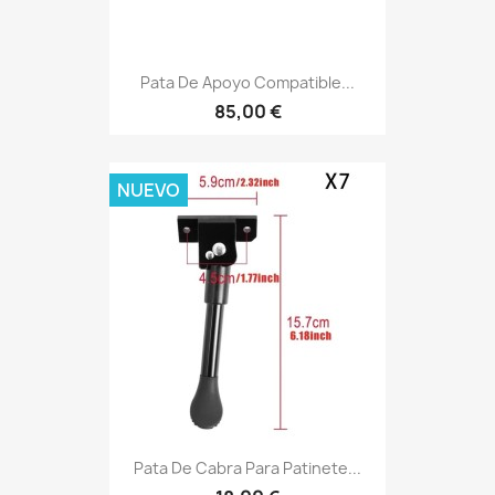
Pata De Apoyo Compatible...
85,00 €
NUEVO
Pata De Cabra Para Patinete...