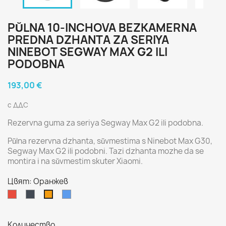
PŬLNA 10-INCHOVA BEZKAMERNA
PREDNA DZHANTA ZA SERIYA
NINEBOT SEGWAY MAX G2 ILI
PODOBNA
193,00 €
с ДДС
Rezervna guma za seriya Segway Max G2 ili podobna.
Pŭlna rezervna dzhanta, sŭvmestima s Ninebot Max G30,
Segway Max G2 ili podobni. Tazi dzhanta mozhe da se
montira i na sŭvmestim skuter Xiaomi.
Цвят: Оранжев
Червен
Черен
Син
Оранжев
Количество