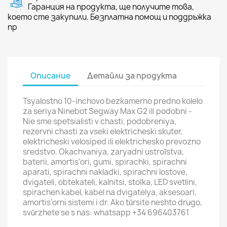
Гаранция на продукта, ще получите това,
което сте закупили. Безплатна помощ и поддръжка
пр
Описание
Детайли за продукта
Tsyalostno 10-inchovo bezkamerno predno kolelo
za seriya Ninebot Segway Max G2 ili podobni -
Nie sme spetsialisti v chasti, podobreniya,
rezervni chasti za vseki elektricheski skuter,
elektricheski velosiped ili elektrichesko prevozno
sredstvo. Okachvaniya, zaryadni ustroĭstva,
baterii, amortis’ori, gumi, spirachki, spirachni
aparati, spirachni nakladki, spirachni lostove,
dvigateli, obtekateli, kalnitsi, stoĭka, LED svetlini,
spirachen kabel, kabel na dvigatelya, aksesoari,
amortis’orni sistemi i dr. Ako tŭrsite neshto drugo,
svŭrzhete se s nas: whatsapp +34 696403761