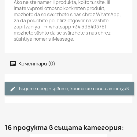
Ako ne ste namerili produkta, koĭto tŭrsite, ili
imate vŭprosi otnosno konkreten produkt,
mozhete da se svŭrzhete s nas chrez WhatsApp,
za da poluchite po-bŭrz otgovor na vashite
zapitvaniya --> whatsapp +34 696403761 -
mozhete sŭshto da se svŭrzhete s nas chrez
sŭshtiya nomer s iMessage.
Коментари (0)
Бъдете сред първите, които ще напишат отзив
16 продукта в същата категория: