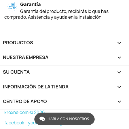
Garantía
Garantía del producto, recibirás lo que has
comprado. Asistencia y ayuda en la instalación
PRODUCTOS

NUESTRA EMPRESA

SU CUENTA

INFORMACIÓN DE LA TIENDA
keyboard_arrow_down
CENTRO DE APOYO

kroxne.com © 2026
HABLA CON NOSOTROS
facebook -
youtube -
instagram