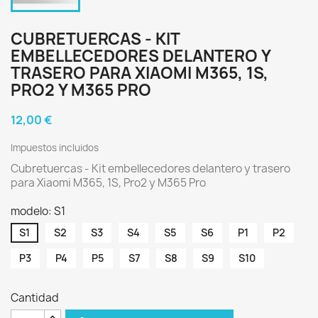
CUBRETUERCAS - KIT
EMBELLECEDORES DELANTERO Y
TRASERO PARA XIAOMI M365, 1S,
PRO2 Y M365 PRO
12,00 €
Impuestos incluidos
Cubretuercas - Kit embellecedores delantero y trasero
para Xiaomi M365, 1S, Pro2 y M365 Pro
modelo: S1
S1
S2
S3
S4
S5
S6
P1
P2
P3
P4
P5
S7
S8
S9
S10
Cantidad