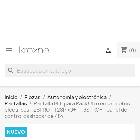
Si no has encontrado el producto que buscas o tienes
dudas sobre un producto en concreto tú puedes
contactar con nosotros a través de Whatsapp para
obtener una respuesta más rápida a tus consultas -->
Whatsapp +34 696403761
shopping_cart


(0)
search
Inicio
Piezas
Autonomía y electrónica
Pantallas
Pantalla BLE para Pack U5 o enpatinetes
eléctricos T2SPRO - T2SPRO+ - T3SPRO+ - panel de
control dashboar de 48v
NUEVO