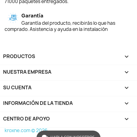
71000 paquetes entregados.
Garantía
Garantía del producto, recibirás lo que has
comprado. Asistencia y ayuda en la instalación
PRODUCTOS

NUESTRA EMPRESA

SU CUENTA

INFORMACIÓN DE LA TIENDA
keyboard_arrow_down
CENTRO DE APOYO

kroxne.com © 2026