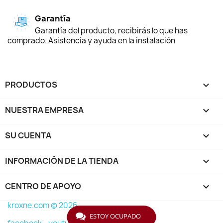
Garantía
Garantía del producto, recibirás lo que has
comprado. Asistencia y ayuda en la instalación
PRODUCTOS

NUESTRA EMPRESA

SU CUENTA

INFORMACIÓN DE LA TIENDA
keyboard_arrow_down
CENTRO DE APOYO

kroxne.com © 2026
ESTOY OCUPADO