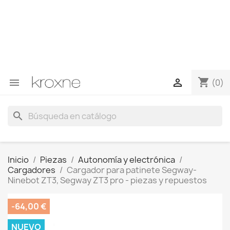
Si no has encontrado el producto que buscas o tienes
dudas sobre un producto en concreto tú puedes
contactar con nosotros a través de Whatsapp para
obtener una respuesta más rápida a tus consultas -->
Whatsapp +34 696403761
shopping_cart


(0)
search
Inicio
Piezas
Autonomía y electrónica
Cargadores
Cargador para patinete Segway-
Ninebot ZT3, Segway ZT3 pro - piezas y repuestos
-64,00 €
NUEVO