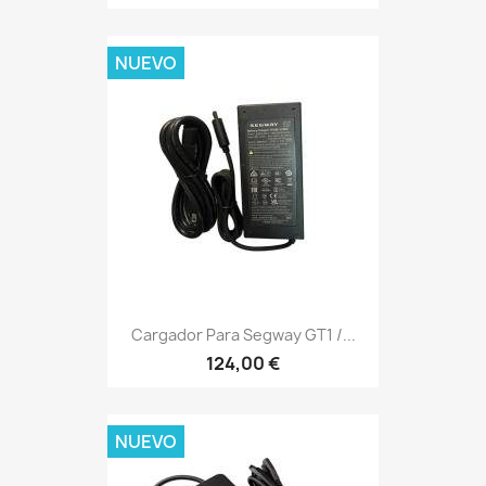
NUEVO
Cargador Para Segway GT1 /...
124,00 €
NUEVO