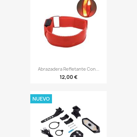
Abrazadera Refletante Con...
12,00 €
NUEVO