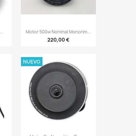
Vista rápida

..
Motor 500w Nonimal Monorim...
220,00 €
NUEVO
Vista rápida
