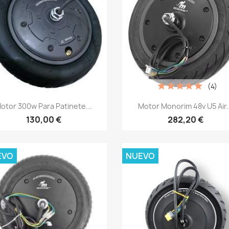
(4)
Vista rápida
Vista rápida


otor 300w Para Patinete...
Motor Monorim 48v U5 Air.
130,00 €
282,20 €
EVO
NUEVO