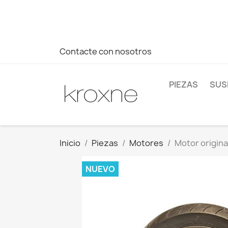
Si no has encontrado el producto que buscas o tienes dud
más rápida a tus consultas --> Whatsapp +34 696403761
Contacte con nosotros
PIEZAS
SUS
Inicio
Piezas
Motores
Motor origina
NUEVO