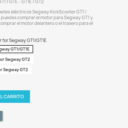
T1 / GTE - GT1E / GT2
netes eléctricos Segway KickScooter GT1 /
í puedes comprar el motor para Segway GT1 y
prar el motor delantero o el trasero para el
or for Segway GT1/GT1E
egway GT1/GT1E
 for Segway GT2
for Segway GT2
AL CARRITO