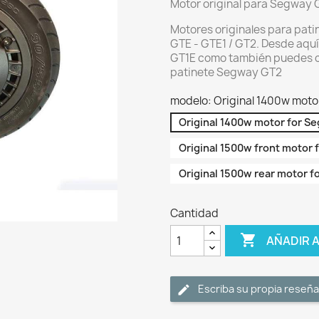
Motor original para Segway G
Motores originales para pati
GTE - GTE1 / GT2. Desde aqu
GT1E como también puedes com
patinete Segway GT2
modelo: Original 1400w mot
Original 1400w motor for S
Original 1500w front motor
Original 1500w rear motor 
Cantidad

AÑADIR 
Escriba su propia reseña