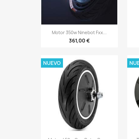
Vista rápida

Motor 350w Ninebot Fxx...
361,00 €
NUEVO
NU
Vista rápida
