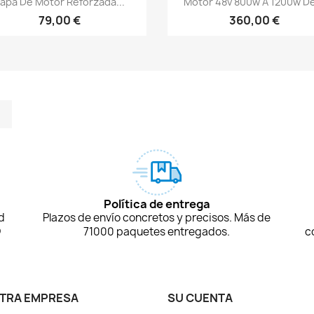
apa De Motor Reforzada...
Motor 48v 800w A 1200w De
79,00 €
360,00 €
m
kedIn
TikTok
Política de entrega
d
Plazos de envío concretos y precisos. Más de
D
71000 paquetes entregados.
c
TRA EMPRESA
SU CUENTA