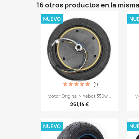
16 otros productos en la misma
NUEVO
NU
(1)
Vista rápida

Motor Original Ninebot 350w...
M
261,14 €
NUEVO
NU