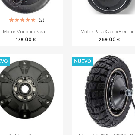
(2)
Vista rápida
Vista rápida


Motor Monorim Para...
Motor Para Xiaomi Electric.
178,00 €
269,00 €
EVO
NUEVO
Vista rápida
Vista rápida

