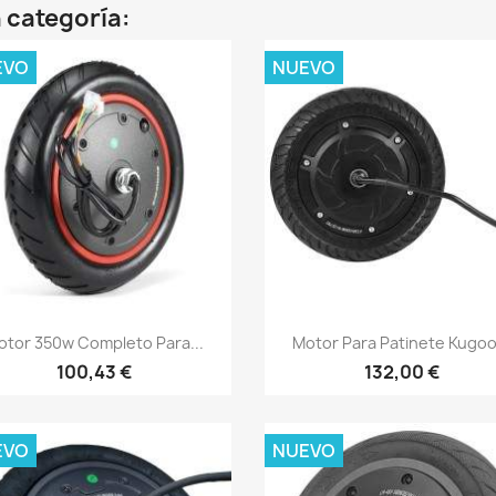
 categoría:
EVO
NUEVO
Vista rápida
Vista rápida


otor 350w Completo Para...
Motor Para Patinete Kugoo.
100,43 €
132,00 €
EVO
NUEVO