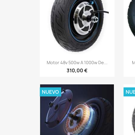
Vista rápida

Motor 48v 500w A 1000w De...
M
310,00 €
NUEVO
NU