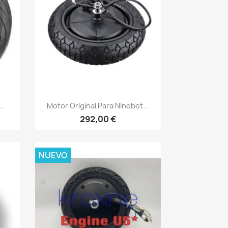
Vista rápida

..
Motor Original Para Ninebot...
292,00 €
NUEVO