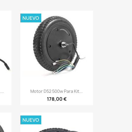
NUEVO
Vista rápida

..
Motor D52 500w Para Kit...
178,00 €
NUEVO