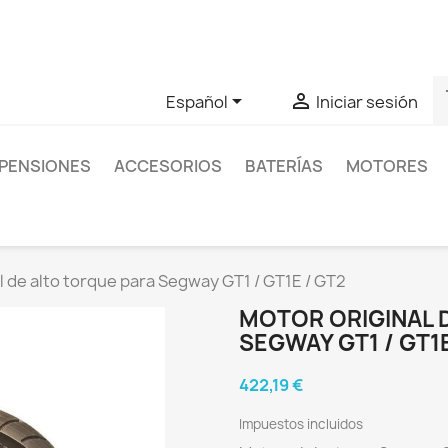
as sobre un producto en concreto tú puedes contactar con nos
s


Español
Iniciar sesión
PENSIONES
ACCESORIOS
BATERÍAS
MOTORES
l de alto torque para Segway GT1 / GT1E / GT2
MOTOR ORIGINAL 
SEGWAY GT1 / GT1E
422,19 €
Impuestos incluidos