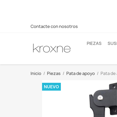
Si no has encontrado el producto que buscas o tienes dud
más rápida a tus consultas --> Whatsapp +34 696403761
Contacte con nosotros
PIEZAS
SUS
Inicio
Piezas
Pata de apoyo
Pata de 
NUEVO