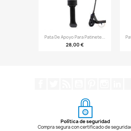
Vista rápida

Pata De Apoyo Para Patinete...
Pa
28,00 €
Facebook
Twitter
Rss
YouTube
Pinterest
Instagra
Lin
Política de seguridad
Compra segura con certificado de segurida