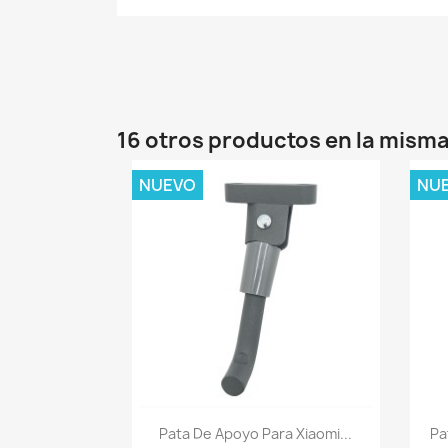
16 otros productos en la misma
NUEVO
NU
Vista rápida

Pata De Apoyo Para Xiaomi...
Pa