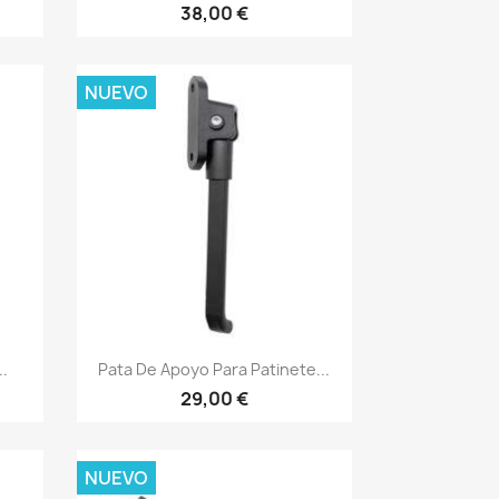
38,00 €
NUEVO
Vista rápida

.
Pata De Apoyo Para Patinete...
29,00 €
NUEVO