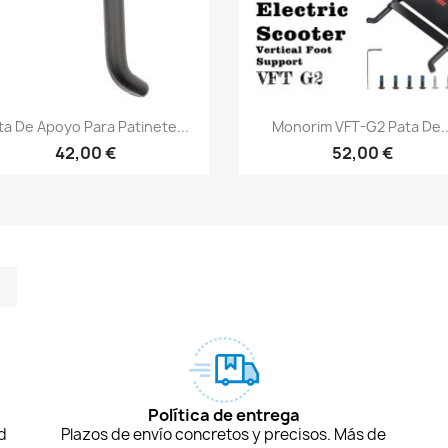
Vista rápida
Vista rápida


ta De Apoyo Para Patinete...
Monorim VFT-G2 Pata De..
42,00 €
52,00 €
m
kedIn
TikTok
Política de entrega
d
Plazos de envío concretos y precisos. Más de