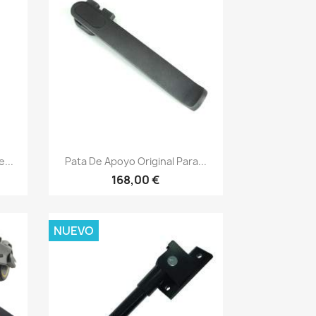
Vista rápida

...
Pata De Apoyo Original Para...
168,00 €
NUEVO