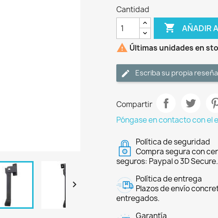
Cantidad

AÑADIR 

Últimas unidades en st
Escriba su propia reseña
Compartir
Póngase en contacto con el 
Política de seguridad
Compra segura con cer
seguros: Paypal o 3D Secure.
Política de entrega

Plazos de envío concre
entregados.
Garantía