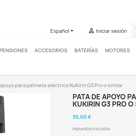
as sobre un producto en concreto tú puedes contactar con nos
s


Español
Iniciar sesión
PENSIONES
ACCESORIOS
BATERÍAS
MOTORES
apoyo para patinete eléctrico KuKirin G3 Pro o similar
PATA DE APOYO PA
KUKIRIN G3 PRO O 
36,00 €
Impuestos incluidos