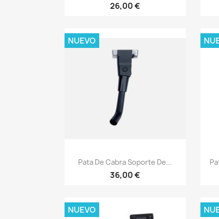
26,00 €
NUEVO
NU
Vista rápida

Pata De Cabra Soporte De...
Pa
36,00 €
NUEVO
NU