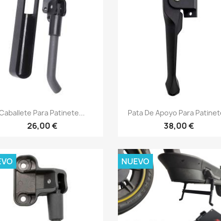
Vista rápida
Vista rápida


Caballete Para Patinete...
Pata De Apoyo Para Patinete
26,00 €
38,00 €
EVO
NUEVO