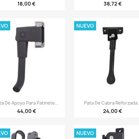
18,00 €
38,72 €
EVO
NUEVO
Vista rápida
Vista rápida


ta De Apoyo Para Patinete...
Pata De Cabra Reforzada..
44,00 €
24,00 €
EVO
NUEVO