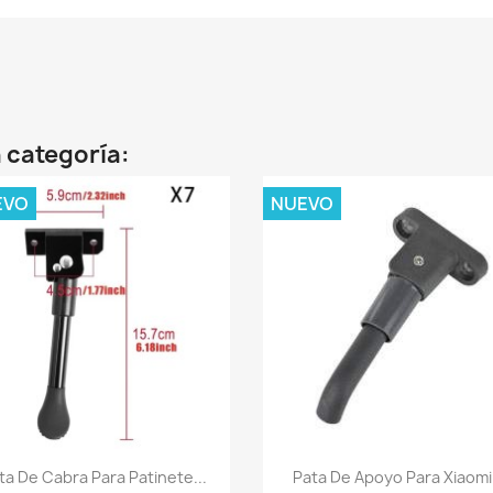
 categoría:
EVO
NUEVO
Vista rápida
Vista rápida


ta De Cabra Para Patinete...
Pata De Apoyo Para Xiaomi.