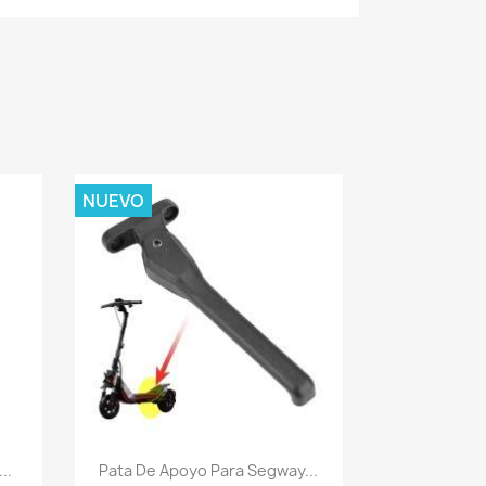
NUEVO
Vista rápida

..
Pata De Apoyo Para Segway...