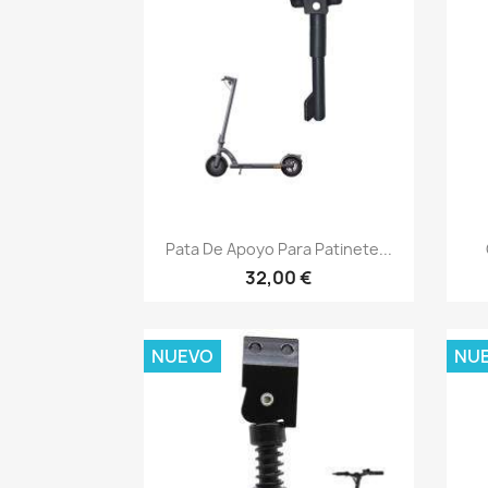
Vista rápida

Pata De Apoyo Para Patinete...
32,00 €
NUEVO
NU