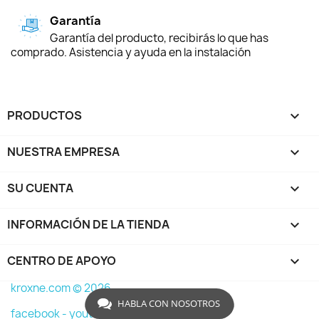
Garantía
Garantía del producto, recibirás lo que has
comprado. Asistencia y ayuda en la instalación
PRODUCTOS

NUESTRA EMPRESA

SU CUENTA

INFORMACIÓN DE LA TIENDA
keyboard_arrow_down
CENTRO DE APOYO

kroxne.com © 2026
HABLA CON NOSOTROS
facebook -
youtube -
instagram