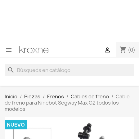
Si no has encontrado el producto que buscas o tienes
dudas sobre un producto en concreto tú puedes
contactar con nosotros a través de Whatsapp para
obtener una respuesta más rápida a tus consultas -->
Whatsapp +34 696403761
shopping_cart


(0)
search
Inicio
Piezas
Frenos
Cables de freno
Cable
de freno para Ninebot Segway Max G2 todos los
modelos
NUEVO