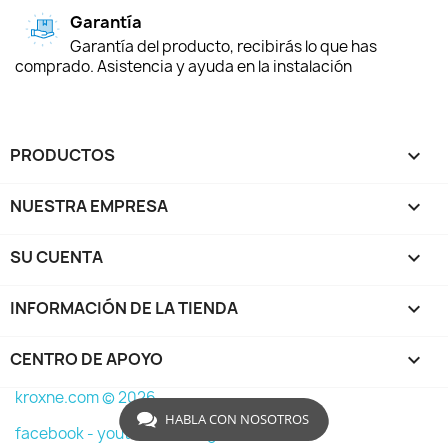
Garantía
Garantía del producto, recibirás lo que has
comprado. Asistencia y ayuda en la instalación
PRODUCTOS

NUESTRA EMPRESA

SU CUENTA

INFORMACIÓN DE LA TIENDA
keyboard_arrow_down
CENTRO DE APOYO

kroxne.com © 2026
HABLA CON NOSOTROS
facebook -
youtube -
instagram