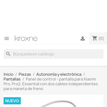
Si no has encontrado el producto que buscas o tienes
dudas sobre un producto en concreto tú puedes
contactar con nosotros a través de Whatsapp para
obtener una respuesta más rápida a tus consultas -->
Whatsapp +34 696403761
shopping_cart


(0)
search
Inicio
Piezas
Autonomía y electrónica
Pantallas
Panel de control - pantalla para Xiaomi
Pro, Pro2, Essential con dos cables independientes
para maneta de freno
NUEVO