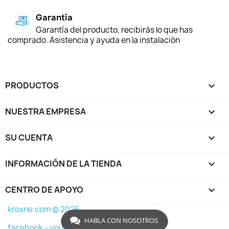
Garantía
Garantía del producto, recibirás lo que has
comprado. Asistencia y ayuda en la instalación
PRODUCTOS

NUESTRA EMPRESA

SU CUENTA

INFORMACIÓN DE LA TIENDA
keyboard_arrow_down
CENTRO DE APOYO

kroxne.com © 2026
HABLA CON NOSOTROS
facebook -
youtube -
instagram